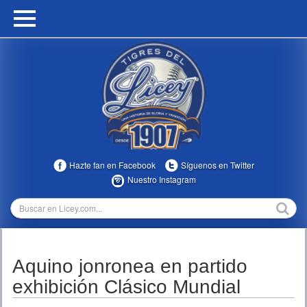
HOME
CALENDARIO
HISTORIA
ESTADÍSTICAS
COMUNIDAD
Hazte fan en Facebook
Síguenos en Twitter
INFOMEDIA
Nuestro Instagram
MULTIMEDIA
DIRECTIVOS 2023-2025
Aquino jonronea en partido
TEMPORADAS
exhibición Clásico Mundial