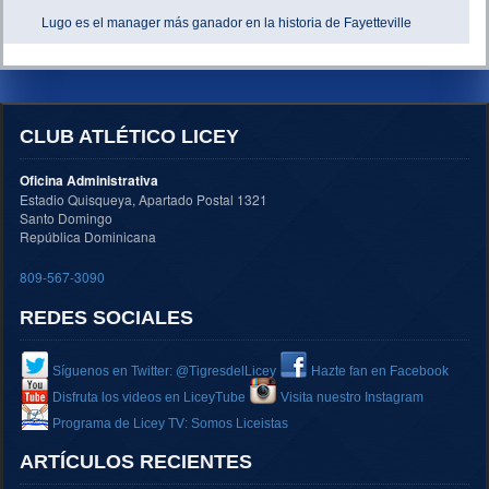
Lugo es el manager más ganador en la historia de Fayetteville
CLUB ATLÉTICO LICEY
Oficina Administrativa
Estadio Quisqueya, Apartado Postal 1321
Santo Domingo
República Dominicana
809-567-3090
REDES SOCIALES
Síguenos en Twitter: @TigresdelLicey
Hazte fan en Facebook
Disfruta los videos en LiceyTube
Visita nuestro Instagram
Programa de Licey TV: Somos Liceistas
ARTÍCULOS RECIENTES