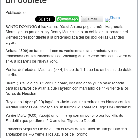
un doblete
Publicado el
.
SANTO DOMINGO (Licey.com).- Yasel Antuna pegó jonrón, Magneuris
Sierra ligó un par de hits y Ronny Mauricio dio un doble en la jornada del
viernes correspondiente a la pretemporada del béisbol de las Grandes
Ligas.
Antuna (.500) se fue de 1-1 con su vuelacercas, una anotada y otra
remolcada con los Nacionales de Washington que vencieron con pizarra de
11-6 a los Mets de Nueva York.
Por los derrotados, Mauricio (.444) bateó de 1-1 que fue un batazo de doble
mérito.
Sierra (.375) dio de 3-2 con un doble, dos anotadas y una base robada
para los Bravos de Atlanta que cayeron con marcador de 11-8 frente a los
Astros de Houston.
Reynaldo López (0.00) logró un «hold» con una entrada en blanco con los
Medias Blancas de Chicago en un triunfo 6-4 sobre los Rojos de Cincinnati.
Yunior Marte (0.00) trabajó en un inning con un ponche por los Filis de
Filadelfia que perdieron 6-3 ante los Tigres de Detroit.
Francisco Mejía se fue de 3-1 en el revés de los Rays de Tampa Bay con
anotación de 7-6 frente a los Azulejos de Toronto.