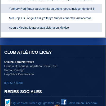
Yophery Rodríguez da siete hits en doble juego, incluyendo de 5-5
Mel Rojas Jr., Ángel Feliz y Starlyn Núñez conectan vuelacercas
Adonis Medina logra octava victoria en México
CLUB ATLÉTICO LICEY
Oficina Administrativa
Estadio Quisqueya, Apartado Postal 1321
Santo Domingo
República Dominicana
809-567-3090
REDES SOCIALES
Síguenos en Twitter: @TigresdelLicey
Hazte fan en Facebook