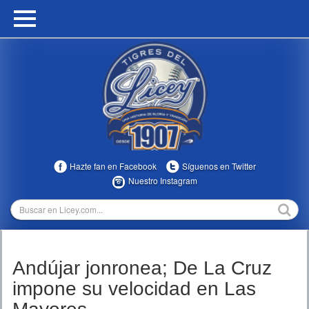
HOME
CALENDARIO
HISTORIA
ESTADÍSTICAS
COMUNIDAD
Hazte fan en Facebook
Síguenos en Twitter
INFOMEDIA
Nuestro Instagram
MULTIMEDIA
DIRECTIVOS 2023-2025
Andújar jonronea; De La Cruz
TEMPORADAS
impone su velocidad en Las