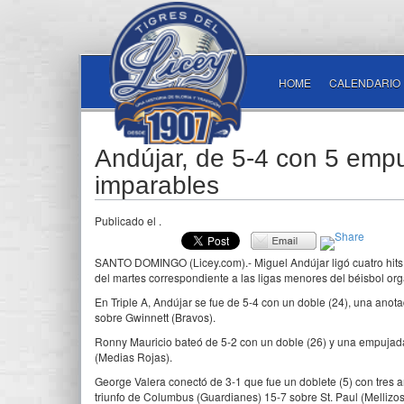
HOME
CALENDARIO
Andújar, de 5-4 con 5 empu
imparables
Publicado el
.
SANTO DOMINGO (Licey.com).- Miguel Andújar ligó cuatro hits
del martes correspondiente a las ligas menores del béisbol or
En Triple A, Andújar se fue de 5-4 con un doble (24), una anotad
sobre Gwinnett (Bravos).
Ronny Mauricio bateó de 5-2 con un doble (26) y una empujada
(Medias Rojas).
George Valera conectó de 3-1 que fue un doblete (5) con tres a
triunfo de Columbus (Guardianes) 15-7 sobre St. Paul (Mellizos