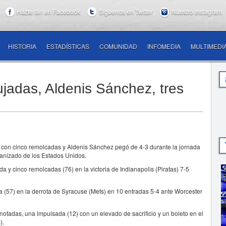
Hazte fan en Facebook
Síguenos en Twitter
Nuestro Instagram
HISTORIA
ESTADÍSTICAS
COMUNIDAD
INFOMEDIA
MULTIMEDI
jadas, Aldenis Sánchez, tres
 con cinco remolcadas y Aldenis Sánchez pegó de 4-3 durante la jornada
ganizado de los Estados Unidos.
a y cinco remolcadas (76) en la victoria de Indianapolis (Piratas) 7-5
 (57) en la derrota de Syracuse (Mets) en 10 entradas 5-4 ante Worcester
notadas, una impulsada (12) con un elevado de sacrificio y un boleto en el
).