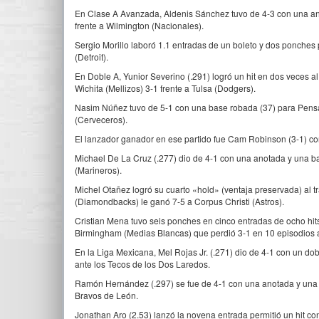
En Clase A Avanzada, Aldenis Sánchez tuvo de 4-3 con una ano
frente a Wilmington (Nacionales).
Sergio Morillo laboró 1.1 entradas de un boleto y dos ponches
(Detroit).
En Doble A, Yunior Severino (.291) logró un hit en dos veces al
Wichita (Mellizos) 3-1 frente a Tulsa (Dodgers).
Nasim Núñez tuvo de 5-1 con una base robada (37) para Pensaco
(Cerveceros).
El lanzador ganador en ese partido fue Cam Robinson (3-1) con
Michael De La Cruz (.277) dio de 4-1 con una anotada y una ba
(Marineros).
Michel Otañez logró su cuarto «hold» (ventaja preservada) al t
(Diamondbacks) le ganó 7-5 a Corpus Christi (Astros).
Cristian Mena tuvo seis ponches en cinco entradas de ocho hits
Birmingham (Medias Blancas) que perdió 3-1 en 10 episodios a
En la Liga Mexicana, Mel Rojas Jr. (.271) dio de 4-1 con un d
ante los Tecos de los Dos Laredos.
Ramón Hernández (.297) se fue de 4-1 con una anotada y una r
Bravos de León.
Jonathan Aro (2.53) lanzó la novena entrada permitió un hit c