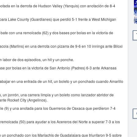
tada en la derrota de Hudson Valley (Yanquis) con anotación de 8-4
 para Lake County (Guardianes) que perdió 5-1 frente a West Michigan
 bate con una remolcada (62) y dos bases por bolas en la victoria de
la (Marlins) en una derrota con pizarra de 9-6 en 10 innings ante Biloxi
 labor de dos episodios, un hit y un ponche.
se por bolas en la victoria de San Antonio (Padres) 6-3 ante Arkansas
rabajar en una entrada de un hit, un boleto y un ponchado cuando Amarillo
, un jonrón, una carrera limpia y un boleto como lanzador abridor de
nte Rocket City (Angelinos).
oble (9) y una anotada para los Guerreros de Oaxaca que perdieron 7-4
emolcada (50) para ayudar a los Acereros del Norte a superar 7-3 a los
on un ponchado con los Mariachis de Guadalajara que triunfaron 9-5 sobre