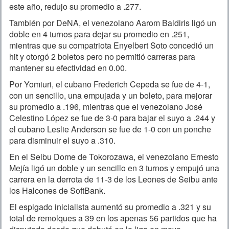
este año, redujo su promedio a .277.
También por DeNA, el venezolano Aarom Baldiris ligó un
doble en 4 turnos para dejar su promedio en .251,
mientras que su compatriota Enyelbert Soto concedió un
hit y otorgó 2 boletos pero no permitió carreras para
mantener su efectividad en 0.00.
Por Yomiuri, el cubano Frederich Cepeda se fue de 4-1,
con un sencillo, una empujada y un boleto, para mejorar
su promedio a .196, mientras que el venezolano José
Celestino López se fue de 3-0 para bajar el suyo a .244 y
el cubano Leslie Anderson se fue de 1-0 con un ponche
para disminuir el suyo a .310.
En el Seibu Dome de Tokorozawa, el venezolano Ernesto
Mejía ligó un doble y un sencillo en 3 turnos y empujó una
carrera en la derrota de 11-3 de los Leones de Seibu ante
los Halcones de SoftBank.
El espigado inicialista aumentó su promedio a .321 y su
total de remolques a 39 en los apenas 56 partidos que ha