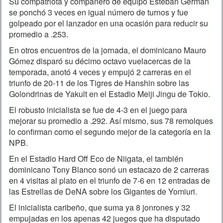
Su compatriota y compañero de equipo Esteban Germán
se ponchó 3 veces en igual número de turnos y fue
golpeado por el lanzador en una ocasión para reducir su
promedio a .253.
En otros encuentros de la jornada, el dominicano Mauro
Gómez disparó su décimo octavo vuelacercas de la
temporada, anotó 4 veces y empujó 2 carreras en el
triunfo de 20-11 de los Tigres de Hanshin sobre las
Golondrinas de Yakult en el Estadio Meiji Jingu de Tokio.
El robusto inicialista se fue de 4-3 en el juego para
mejorar su promedio a .292. Así mismo, sus 78 remolques
lo confirman como el segundo mejor de la categoría en la
NPB.
En el Estadio Hard Off Eco de Niigata, el también
dominicano Tony Blanco sonó un estacazo de 2 carreras
en 4 visitas al plato en el triunfo de 7-6 en 12 entradas de
las Estrellas de DeNA sobre los Gigantes de Yomiuri.
El inicialista caribeño, que suma ya 8 jonrones y 32
empujadas en los apenas 42 juegos que ha disputado