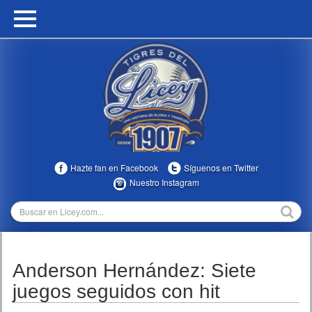
HOME
CALENDARIO
HISTORIA
ESTADÍSTICAS
COMUNIDAD
Hazte fan en Facebook
Síguenos en Twitter
INFOMEDIA
Nuestro Instagram
MULTIMEDIA
DIRECTIVOS 2023-2025
Anderson Hernández: Siete
TEMPORADAS
juegos seguidos con hit