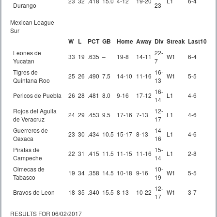
23
32
.418
15.0
4-12
19-20
L1
6-4
Durango
23
Mexican League
Sur
W
L
PCT
GB
Home
Away
Div
Streak
Last10
Leones de
22-
33
19
.635
–
19-8
14-11
W1
6-4
Yucatan
7
Tigres de
16-
25
26
.490
7.5
14-10
11-16
W1
5-5
Quintana Roo
13
16-
Pericos de Puebla
26
28
.481
8.0
9-16
17-12
L1
4-6
14
Rojos del Aguila
12-
24
29
.453
9.5
17-16
7-13
L1
4-6
de Veracruz
17
Guerreros de
14-
23
30
.434
10.5
15-17
8-13
L1
4-6
Oaxaca
16
Piratas de
15-
22
31
.415
11.5
11-15
11-16
L1
2-8
Campeche
14
Olmecas de
10-
19
34
.358
14.5
10-18
9-16
W1
5-5
Tabasco
19
12-
Bravos de Leon
18
35
.340
15.5
8-13
10-22
W1
3-7
17
RESULTS FOR 06/02/2017