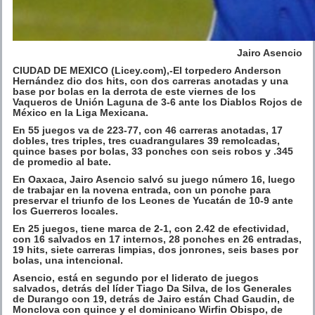
Jairo Asencio
CIUDAD DE MEXICO (Licey.com),-El torpedero Anderson
Hernández dio dos hits, con dos carreras anotadas y una
base por bolas en la derrota de este viernes de los
Vaqueros de Unión Laguna de 3-6 ante los Diablos Rojos de
México en la Liga Mexicana.
En 55 juegos va de 223-77, con 46 carreras anotadas, 17
dobles, tres triples, tres cuadrangulares 39 remolcadas,
quince bases por bolas, 33 ponches con seis robos y .345
de promedio al bate.
En Oaxaca, Jairo Asencio salvó su juego número 16, luego
de trabajar en la novena entrada, con un ponche para
preservar el triunfo de los Leones de Yucatán de 10-9 ante
los Guerreros locales.
En 25 juegos, tiene marca de 2-1, con 2.42 de efectividad,
con 16 salvados en 17 internos, 28 ponches en 26 entradas,
19 hits, siete carreras limpias, dos jonrones, seis bases por
bolas, una intencional.
Asencio, está en segundo por el liderato de juegos
salvados, detrás del líder Tiago Da Silva, de los Generales
de Durango con 19, detrás de Jairo están Chad Gaudin, de
Monclova con quince y el dominicano Wirfin Obispo, de