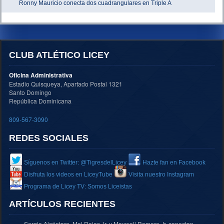
Ronny Mauricio conecta dos cuadrangulares en Triple A
CLUB ATLÉTICO LICEY
Oficina Administrativa
Estadio Quisqueya, Apartado Postal 1321
Santo Domingo
República Dominicana
809-567-3090
REDES SOCIALES
Síguenos en Twitter: @TigresdelLicey
Hazte fan en Facebook
Disfruta los videos en LiceyTube
Visita nuestro Instagram
Programa de Licey TV: Somos Liceistas
ARTÍCULOS RECIENTES
Sergio Alcántara, Mel Rojas Jr. y Maxwell Romero Jr. conectan