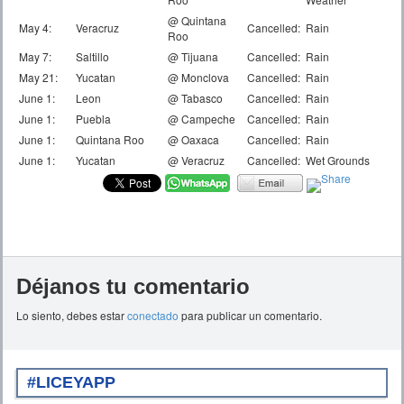
@ Quintana
May 4:
Veracruz
Cancelled:
Rain
Roo
May 7:
Saltillo
@ Tijuana
Cancelled:
Rain
May 21:
Yucatan
@ Monclova
Cancelled:
Rain
June 1:
Leon
@ Tabasco
Cancelled:
Rain
June 1:
Puebla
@ Campeche
Cancelled:
Rain
June 1:
Quintana Roo
@ Oaxaca
Cancelled:
Rain
June 1:
Yucatan
@ Veracruz
Cancelled:
Wet Grounds
Déjanos tu comentario
Lo siento, debes estar
conectado
para publicar un comentario.
#LICEYAPP