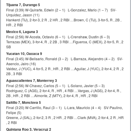
Tijuana 7, Durango 5
Final (3:39) W-Quirarte, Edwin (2 – 1) L-Gonzalez, Mario (1 – 7) SV-
Urquidez, Jason (11)
Hankerd (TIJ), 2-for-3, 2 R , 2 HR , 2 RBI …Brown, C (TIJ), 3-for-5, R , 2B ,
HR , 2 RBI
Mexico 6, Laguna 3
Final (2:56) W-Acosta, Octavio (6 – 1) L-Crenshaw, Dustin (6 – 3)
Terrazas (MEX), 3-for-4, R , 2 2B , 3 RBI …Figueroa, C (MEX), 2-for-5, R , 2
SB
Yucatan 10, Oaxaca 9
Final (3:45) W-Belisario, Ronald (3 – 2) L-Barraza, Alejandro (4 – 2) SV-
Asencio, Jairo (16)
Valdez, J (YUC), 4-for-5, 2 R , HR , 2 RBI …Aguilar, J (YUC), 2-for-4, 2 R , 2
2B , 3 RBI
Aguascalientes 7, Monterrey 3
Final (2:56) W-Chavez, Carlos (5 – 1) L-Solano, Javier (5 – 3)
Rodriguez, C (AGS), 2-for-4, R , HR , 4 RBI …Vargas, J (AGS), 2-for-4, R ,
2B , HR , 2 RBI …Almonte, Z (MTY), 2-for-4, R , HR , 2 RBI
Saltillo 7, Monclova 5
Final (3:20) W-Carrillo, Raul (3 – 1) L-Lara, Mauricio (4 – 4) SV-Paulino,
Felipe (5)
Greene, J (SAL), 2-for-2, 3 R , 2 HR , 2 RBI …Clark (MVA), 2-for-4, 2 R , HR
, 2 RBI
Quintana Roo 3, Veracruz 2