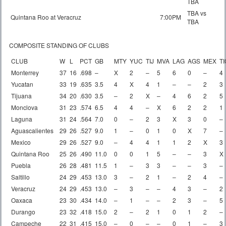
TBA
TBA vs
Quintana Roo at Veracruz
7:00PM
TBA
COMPOSITE STANDING OF CLUBS
CLUB
W
L
PCT
GB
MTY
YUC
TIJ
MVA
LAG
AGS
MEX
TI
Monterrey
37
16
.698
–
X
2
–
5
6
0
–
4
Yucatan
33
19
.635
3.5
4
X
4
1
–
–
2
3
Tijuana
34
20
.630
3.5
–
2
X
–
4
6
2
5
Monclova
31
23
.574
6.5
4
4
–
X
6
2
2
1
Laguna
31
24
.564
7.0
0
–
2
3
X
3
0
–
Aguascalientes
29
26
.527
9.0
1
–
0
1
0
X
7
–
Mexico
29
26
.527
9.0
–
4
4
1
1
2
X
3
Quintana Roo
25
26
.490
11.0
0
0
1
5
–
–
3
X
Puebla
26
28
.481
11.5
1
–
3
3
–
–
3
–
Saltillo
24
29
.453
13.0
3
–
2
1
–
2
4
–
Veracruz
24
29
.453
13.0
–
3
–
–
4
3
–
2
Oaxaca
23
30
.434
14.0
–
1
–
–
2
3
–
5
Durango
23
32
.418
15.0
2
–
2
1
0
1
2
–
Campeche
22
31
.415
15.0
–
0
–
–
0
1
–
3