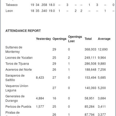
Tabasco
19
34
.358
18.0
–
3
–
–
1
3
–
0
Leon
18
35
.340
19.0
1
–
2
2
–
–
1
–
ATTENDANCE REPORT
Openings
Yesterday
Openings
Total
Average
Lost
Sultanes de
29
0
368,003
12,690
Monterrey
Leones de Yucatan
25
2
249,111
9,964
Toros de Tijuana
29
1
286,508
9,880
Acereros del Norte
26
1
188,648
7,256
Saraperos de
8,423
27
0
153,494
5,685
Saltillo
Vaqueros Union
27
0
140,393
5,200
Laguna
Generales de
4,884
16
0
58,951
3,684
Durango
Pericos de Puebla
1,577
25
0
85,284
3,411
Piratas de
26
1
87,794
3,377