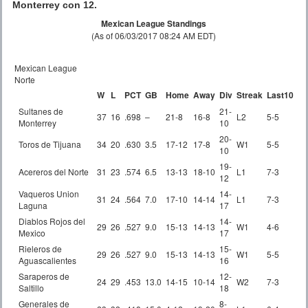
Monterrey con 12.
Mexican League Standings
(As of 06/03/2017 08:24 AM EDT)
Mexican League
Norte
W
L
PCT
GB
Home
Away
Div
Streak
Last10
Sultanes de
21-
37
16
.698
–
21-8
16-8
L2
5-5
Monterrey
10
20-
Toros de Tijuana
34
20
.630
3.5
17-12
17-8
W1
5-5
10
19-
Acereros del Norte
31
23
.574
6.5
13-13
18-10
L1
7-3
12
Vaqueros Union
14-
31
24
.564
7.0
17-10
14-14
L1
7-3
Laguna
17
Diablos Rojos del
14-
29
26
.527
9.0
15-13
14-13
W1
4-6
Mexico
17
Rieleros de
15-
29
26
.527
9.0
15-13
14-13
W1
5-5
Aguascalientes
16
Saraperos de
12-
24
29
.453
13.0
14-15
10-14
W2
7-3
Saltillo
18
Generales de
8-