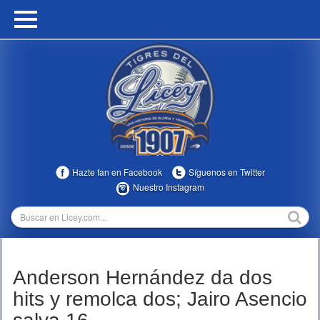
HOME
CALENDARIO
HISTORIA
ESTADÍSTICAS
COMUNIDAD
Hazte fan en Facebook
Síguenos en Twitter
INFOMEDIA
Nuestro Instagram
MULTIMEDIA
DIRECTIVOS 2023-2025
Anderson Hernández da dos
TEMPORADAS
hits y remolca dos; Jairo Asencio