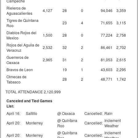
Campeche
Rieleros de
4,127
28
0
94,046
3,359
Aguascalientes
Tigres de Quintana
23
4
71,655
3,115
Roo
Diablos Rojos del
1,500
28
0
77,224
2,758
Mexico
Rojos del Aguila de
2,532
32
2
86,461
2,702
Veracruz
Guerreros de
2,965
31
2
81,053
2,615
Oaxaca
Bravos de Leon
19
1
43,603
2,295
Olmecas de
28
2
48,771
1,742
Tabasco
TOTAL ATTENDANCE 2,120,999
Canceled and Tied Games
List:
April 16:
Saltillo
@ Oaxaca
Cancelled:
Rain
@ Quintana
Inclement
April 20:
Monterrey
Cancelled:
Roo
Weather
@ Quintana
Inclement
April 20:
Monterrey
Cancelled:
Roo
Weather