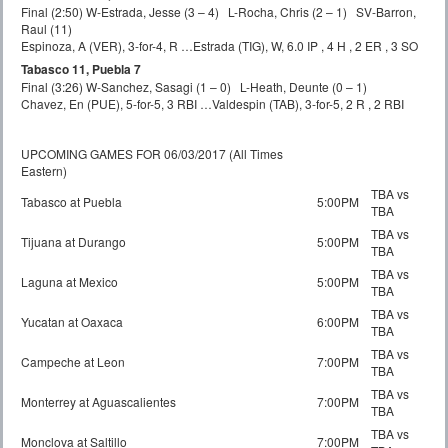
Final (2:50) W-Estrada, Jesse (3 – 4) L-Rocha, Chris (2 – 1) SV-Barron,
Raul (11)
Espinoza, A (VER), 3-for-4, R …Estrada (TIG), W, 6.0 IP , 4 H , 2 ER , 3 SO
Tabasco 11, Puebla 7
Final (3:26) W-Sanchez, Sasagi (1 – 0) L-Heath, Deunte (0 – 1)
Chavez, En (PUE), 5-for-5, 3 RBI …Valdespin (TAB), 3-for-5, 2 R , 2 RBI
UPCOMING GAMES FOR 06/03/2017 (All Times
Eastern)
TBA vs
Tabasco at Puebla
5:00PM
TBA
TBA vs
Tijuana at Durango
5:00PM
TBA
TBA vs
Laguna at Mexico
5:00PM
TBA
TBA vs
Yucatan at Oaxaca
6:00PM
TBA
TBA vs
Campeche at Leon
7:00PM
TBA
TBA vs
Monterrey at Aguascalientes
7:00PM
TBA
TBA vs
Monclova at Saltillo
7:00PM