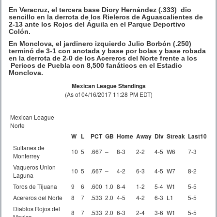
En Veracruz, el tercera base Diory Hernández (.333) dio
sencillo en la derrota de los Rieleros de Aguascalientes de
2-13 ante los Rojos del Águila en el Parque Deportivo
Colón.
En Monclova, el jardinero izquierdo Julio Borbón (.250)
terminó de 3-1 con anotada y base por bolas y base robada
en la derrota de 2-0 de los Acereros del Norte frente a los
Pericos de Puebla con 8,500 fanáticos en el Estadio
Monclova.
Mexican League Standings
(As of 04/16/2017 11:28 PM EDT)
Mexican League
Norte
W
L
PCT
GB
Home
Away
Div
Streak
Last10
Sultanes de
10
5
.667
–
8-3
2-2
4-5
W6
7-3
Monterrey
Vaqueros Union
10
5
.667
–
4-2
6-3
4-5
W7
8-2
Laguna
Toros de Tijuana
9
6
.600
1.0
8-4
1-2
5-4
W1
5-5
Acereros del Norte
8
7
.533
2.0
4-5
4-2
6-3
L1
5-5
Diablos Rojos del
8
7
.533
2.0
6-3
2-4
3-6
W1
5-5
Mexico