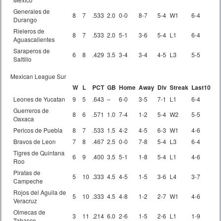
Generales de
8
7
.533
2.0
0-0
8-7
5-4
W1
6-4
Durango
Rieleros de
8
7
.533
2.0
5-1
3-6
5-4
L1
6-4
Aguascalientes
Saraperos de
6
8
.429
3.5
3-4
3-4
4-5
L3
5-5
Saltillo
Mexican League Sur
W
L
PCT
GB
Home
Away
Div
Streak
Last10
Leones de Yucatan
9
5
.643
–
6-0
3-5
7-1
L1
6-4
Guerreros de
8
6
.571
1.0
7-4
1-2
5-4
W2
5-5
Oaxaca
Pericos de Puebla
8
7
.533
1.5
4-2
4-5
6-3
W1
4-6
Bravos de Leon
7
8
.467
2.5
0-0
7-8
5-4
L3
6-4
Tigres de Quintana
6
9
.400
3.5
5-1
1-8
5-4
L1
4-6
Roo
Piratas de
5
10
.333
4.5
4-5
1-5
3-6
L4
3-7
Campeche
Rojos del Aguila de
5
10
.333
4.5
4-8
1-2
2-7
W1
4-6
Veracruz
Olmecas de
3
11
.214
6.0
2-6
1-5
2-6
L1
1-9
Tabasco