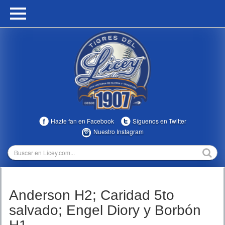
HOME
CALENDARIO
HISTORIA
ESTADÍSTICAS
COMUNIDAD
Hazte fan en Facebook
Síguenos en Twitter
INFOMEDIA
Nuestro Instagram
MULTIMEDIA
DIRECTIVOS 2023-2025
Anderson H2; Caridad 5to
TEMPORADAS
salvado; Engel Diory y Borbón