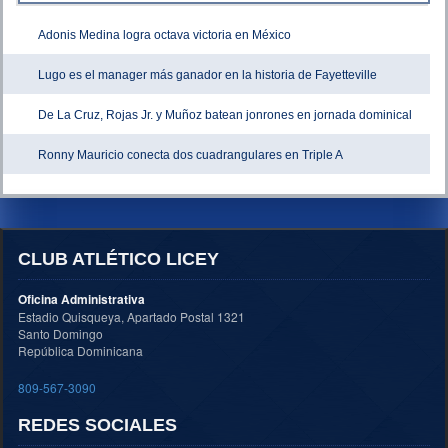
Adonis Medina logra octava victoria en México
Lugo es el manager más ganador en la historia de Fayetteville
De La Cruz, Rojas Jr. y Muñoz batean jonrones en jornada dominical
Ronny Mauricio conecta dos cuadrangulares en Triple A
CLUB ATLÉTICO LICEY
Oficina Administrativa
Estadio Quisqueya, Apartado Postal 1321
Santo Domingo
República Dominicana
809-567-3090
REDES SOCIALES