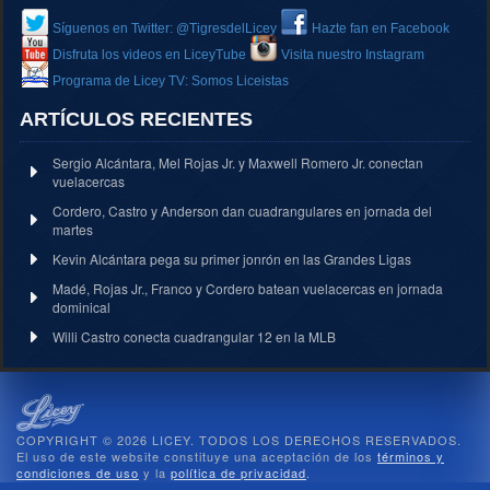
Síguenos en Twitter: @TigresdelLicey
Hazte fan en Facebook
Disfruta los videos en LiceyTube
Visita nuestro Instagram
Programa de Licey TV: Somos Liceistas
ARTÍCULOS RECIENTES
Sergio Alcántara, Mel Rojas Jr. y Maxwell Romero Jr. conectan
vuelacercas
Cordero, Castro y Anderson dan cuadrangulares en jornada del
martes
Kevin Alcántara pega su primer jonrón en las Grandes Ligas
Madé, Rojas Jr., Franco y Cordero batean vuelacercas en jornada
dominical
Willi Castro conecta cuadrangular 12 en la MLB
COPYRIGHT © 2026 LICEY. TODOS LOS DERECHOS RESERVADOS.
El uso de este website constituye una aceptación de los
términos y
condiciones de uso
y la
política de privacidad
.