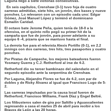
Laguna llegó a siete victorias consecutivas.
En seis capítulos, Crenshaw (3-1) tuvo foja de cuatro
carreras admitidas, siete hits, un jonrón, dos bases y nueve
ponches. Lo relevaron con un episodio cada uno: Edgar
Gómez, José Manuel López y terminó el dominicano
Esmailin Caridad.
El octavo bate Jerome Peña, quien tenía de 18-0 a la
ofensiva, en el quinto rollo pegó su primer hit de la
campaña que fue de jonrón, para poner adelante a su
equipo 6 -4, pizarra que se mantuvo hasta el final.
La derrota fue para el relevista Alexis Portillo (0-1), en 2.2
innings con dos carreras, tres hits, tres pasaportes y cuatro
ponches.
Por Piratas de Campeche, los mejores bateadores fueron
Yosmany Guerra y C.J. Retherford al irse de 4-2.
Retherford dio su tercer bambinazo del calendario en el
segundo episodio ante la serpentina de Crenshaw.
Por Laguna, Alejandro Flores se fue de 4-2, con par de
dobles y de Ricky Álvarez al igual que Francisco Lugo de 5-
2.
Las carreras impulsadas por la causa local fueron de
Retherford, Francisco Williams, Frank Díaz y Engel Beltré.
Los filibusteros salen de gira por Saltillo y Aguascalientes
regresando a casa el martes 25 de abril para recibir a los
Bravos de León a las 20 horas.