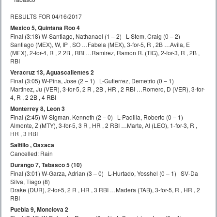
RESULTS FOR 04/16/2017
Mexico 5, Quintana Roo 4
Final (3:18) W-Santiago, Nathanael (1 – 2) L-Stem, Craig (0 – 2)
Santiago (MEX), W, IP , SO …Fabela (MEX), 3-for-5, R , 2B …Avila, E
(MEX), 2-for-4, R , 2 2B , RBI …Ramirez, Ramon R. (TIG), 2-for-3, R , 2B ,
RBI
Veracruz 13, Aguascalientes 2
Final (3:05) W-Pina, Jose (2 – 1) L-Gutierrez, Demetrio (0 – 1)
Martinez, Ju (VER), 3-for-5, 2 R , 2B , HR , 2 RBI …Romero, D (VER), 3-for-
4, R , 2 2B , 4 RBI
Monterrey 8, Leon 3
Final (2:45) W-Sigman, Kenneth (2 – 0) L-Padilla, Roberto (0 – 1)
Almonte, Z (MTY), 3-for-5, 3 R , HR , 2 RBI …Marte, Al (LEO), 1-for-3, R ,
HR , 3 RBI
Saltillo , Oaxaca
Cancelled: Rain
Durango 7, Tabasco 5 (10)
Final (3:01) W-Garza, Adrian (3 – 0) L-Hurtado, Yosshel (0 – 1) SV-Da
Silva, Tiago (8)
Drake (DUR), 2-for-5, 2 R , HR , 3 RBI …Madera (TAB), 3-for-5, R , HR , 2
RBI
Puebla 9, Monclova 2