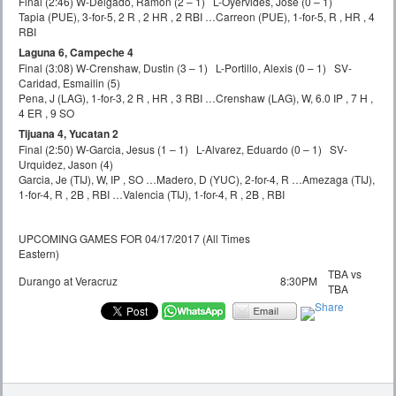
Final (2:46) W-Delgado, Ramon (2 – 1) L-Oyervides, Jose (0 – 1)
Tapia (PUE), 3-for-5, 2 R , 2 HR , 2 RBI …Carreon (PUE), 1-for-5, R , HR , 4
RBI
Laguna 6, Campeche 4
Final (3:08) W-Crenshaw, Dustin (3 – 1) L-Portillo, Alexis (0 – 1) SV-
Caridad, Esmailin (5)
Pena, J (LAG), 1-for-3, 2 R , HR , 3 RBI …Crenshaw (LAG), W, 6.0 IP , 7 H ,
4 ER , 9 SO
Tijuana 4, Yucatan 2
Final (2:50) W-Garcia, Jesus (1 – 1) L-Alvarez, Eduardo (0 – 1) SV-
Urquidez, Jason (4)
Garcia, Je (TIJ), W, IP , SO …Madero, D (YUC), 2-for-4, R …Amezaga (TIJ),
1-for-4, R , 2B , RBI …Valencia (TIJ), 1-for-4, R , 2B , RBI
UPCOMING GAMES FOR 04/17/2017 (All Times
Eastern)
TBA vs
Durango at Veracruz
8:30PM
TBA