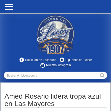
HOME
CALENDARIO
HISTORIA
ESTADÍSTICAS
COMUNIDAD
Hazte fan en Facebook
Síguenos en Twitter
INFOMEDIA
Nuestro Instagram
MULTIMEDIA
DIRECTIVOS 2023-2025
Amed Rosario lidera tropa azul
TEMPORADAS
en Las Mayores