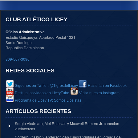
CLUB ATLÉTICO LICEY
Oficina Administrativa
Estadio Quisqueya, Apartado Postal 1321
Santo Domingo
República Dominicana
809-567-3090
REDES SOCIALES
Síguenos en Twitter: @TigresdelLicey
Hazte fan en Facebook
Disfruta los videos en LiceyTube
Visita nuestro Instagram
Programa de Licey TV: Somos Liceistas
ARTÍCULOS RECIENTES
Sergio Alcántara, Mel Rojas Jr. y Maxwell Romero Jr. conectan
vuelacercas
Cordero, Castro y Anderson dan cuadrangulares en jornada del