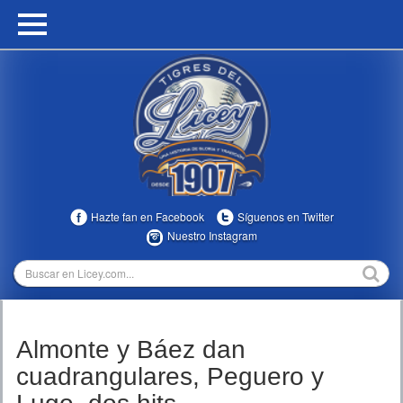
HOME
CALENDARIO
HISTORIA
ESTADÍSTICAS
COMUNIDAD
Hazte fan en Facebook
Síguenos en Twitter
INFOMEDIA
Nuestro Instagram
MULTIMEDIA
DIRECTIVOS 2023-2025
Almonte y Báez dan
TEMPORADAS
cuadrangulares, Peguero y