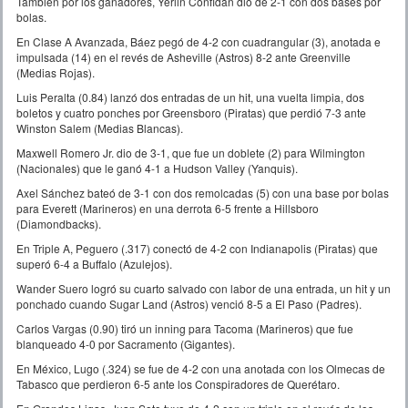
También por los ganadores, Yerlin Confidan dio de 2-1 con dos bases por
bolas.
En Clase A Avanzada, Báez pegó de 4-2 con cuadrangular (3), anotada e
impulsada (14) en el revés de Asheville (Astros) 8-2 ante Greenville
(Medias Rojas).
Luis Peralta (0.84) lanzó dos entradas de un hit, una vuelta limpia, dos
boletos y cuatro ponches por Greensboro (Piratas) que perdió 7-3 ante
Winston Salem (Medias Blancas).
Maxwell Romero Jr. dio de 3-1, que fue un doblete (2) para Wilmington
(Nacionales) que le ganó 4-1 a Hudson Valley (Yanquis).
Axel Sánchez bateó de 3-1 con dos remolcadas (5) con una base por bolas
para Everett (Marineros) en una derrota 6-5 frente a Hillsboro
(Diamondbacks).
En Triple A, Peguero (.317) conectó de 4-2 con Indianapolis (Piratas) que
superó 6-4 a Buffalo (Azulejos).
Wander Suero logró su cuarto salvado con labor de una entrada, un hit y un
ponchado cuando Sugar Land (Astros) venció 8-5 a El Paso (Padres).
Carlos Vargas (0.90) tiró un inning para Tacoma (Marineros) que fue
blanqueado 4-0 por Sacramento (Gigantes).
En México, Lugo (.324) se fue de 4-2 con una anotada con los Olmecas de
Tabasco que perdieron 6-5 ante los Conspiradores de Querétaro.