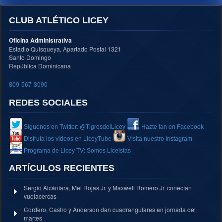
CLUB ATLÉTICO LICEY
Oficina Administrativa
Estadio Quisqueya, Apartado Postal 1321
Santo Domingo
República Dominicana
809-567-3090
REDES SOCIALES
Síguenos en Twitter: @TigresdelLicey
Hazte fan en Facebook
Disfruta los videos en LiceyTube
Visita nuestro Instagram
Programa de Licey TV: Somos Liceistas
ARTÍCULOS RECIENTES
Sergio Alcántara, Mel Rojas Jr. y Maxwell Romero Jr. conectan
vuelacercas
Cordero, Castro y Anderson dan cuadrangulares en jornada del
martes