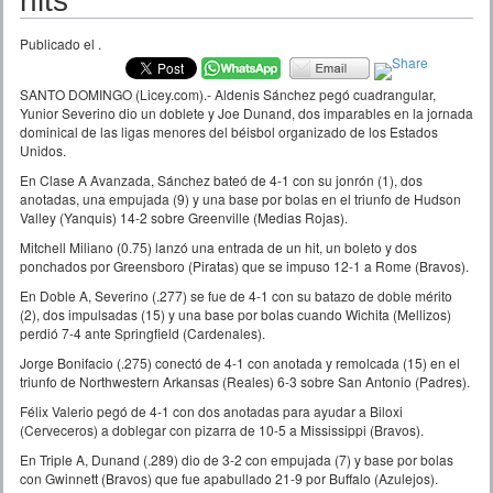
hits
Publicado el
.
SANTO DOMINGO (Licey.com).- Aldenis Sánchez pegó cuadrangular,
Yunior Severino dio un doblete y Joe Dunand, dos imparables en la jornada
dominical de las ligas menores del béisbol organizado de los Estados
Unidos.
En Clase A Avanzada, Sánchez bateó de 4-1 con su jonrón (1), dos
anotadas, una empujada (9) y una base por bolas en el triunfo de Hudson
Valley (Yanquis) 14-2 sobre Greenville (Medias Rojas).
Mitchell Miliano (0.75) lanzó una entrada de un hit, un boleto y dos
ponchados por Greensboro (Piratas) que se impuso 12-1 a Rome (Bravos).
En Doble A, Severino (.277) se fue de 4-1 con su batazo de doble mérito
(2), dos impulsadas (15) y una base por bolas cuando Wichita (Mellizos)
perdió 7-4 ante Springfield (Cardenales).
Jorge Bonifacio (.275) conectó de 4-1 con anotada y remolcada (15) en el
triunfo de Northwestern Arkansas (Reales) 6-3 sobre San Antonio (Padres).
Félix Valerio pegó de 4-1 con dos anotadas para ayudar a Biloxi
(Cerveceros) a doblegar con pizarra de 10-5 a Mississippi (Bravos).
En Triple A, Dunand (.289) dio de 3-2 con empujada (7) y base por bolas
con Gwinnett (Bravos) que fue apabullado 21-9 por Buffalo (Azulejos).