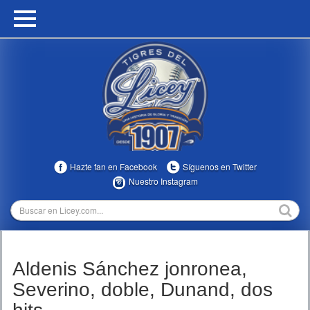
HOME
CALENDARIO
HISTORIA
ESTADÍSTICAS
COMUNIDAD
Hazte fan en Facebook
Síguenos en Twitter
INFOMEDIA
Nuestro Instagram
MULTIMEDIA
DIRECTIVOS 2023-2025
Aldenis Sánchez jonronea,
TEMPORADAS
Severino, doble, Dunand, dos