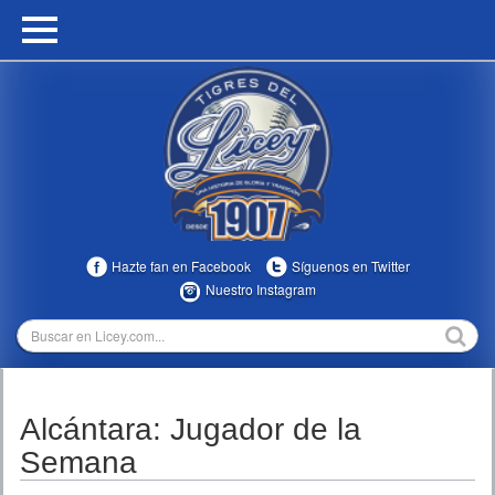
HOME
CALENDARIO
HISTORIA
ESTADÍSTICAS
COMUNIDAD
Hazte fan en Facebook
Síguenos en Twitter
INFOMEDIA
Nuestro Instagram
MULTIMEDIA
DIRECTIVOS 2023-2025
Alcántara: Jugador de la
TEMPORADAS
Semana