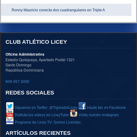
Ronny Mauricio conecta dos cuadrangulares en Triple A
CLUB ATLÉTICO LICEY
Oficina Administrativa
Estadio Quisqueya, Apartado Postal 1321
Santo Domingo
República Dominicana
809-567-3090
REDES SOCIALES
Síguenos en Twitter: @TigresdelLicey
Hazte fan en Facebook
Disfruta los videos en LiceyTube
Visita nuestro Instagram
Programa de Licey TV: Somos Liceistas
ARTÍCULOS RECIENTES