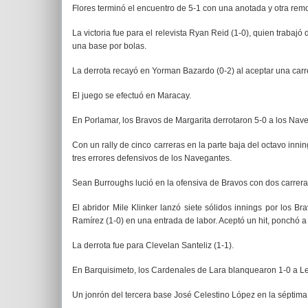
Flores terminó el encuentro de 5-1 con una anotada y otra rem
La victoria fue para el relevista Ryan Reid (1-0), quien trabajó
una base por bolas.
La derrota recayó en Yorman Bazardo (0-2) al aceptar una carr
El juego se efectuó en Maracay.
En Porlamar, los Bravos de Margarita derrotaron 5-0 a los Nav
Con un rally de cinco carreras en la parte baja del octavo inn
tres errores defensivos de los Navegantes.
Sean Burroughs lució en la ofensiva de Bravos con dos carrer
El abridor Mile Klinker lanzó siete sólidos innings por los Br
Ramírez (1-0) en una entrada de labor. Aceptó un hit, ponchó a 
La derrota fue para Clevelan Santeliz (1-1).
En Barquisimeto, los Cardenales de Lara blanquearon 1-0 a L
Un jonrón del tercera base José Celestino López en la séptima e