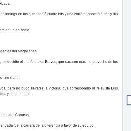
olcada.
 dos innings en los que aceptó cuatro hits y una carrera, ponchó a tres y dio
era en un episodio.
egantes del Magallanes.
ing se decidió el triunfo de los Bravos, que sacaron máximo provecho de los
as remolcadas.
avos, pero no pudo llevarse la victoria, que correspondió al relevista Luis
dos y dio un boleto.
eones del Caracas.
ntrada fue la carrera de la diferencia a favor de su equipo.