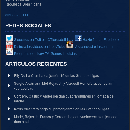
República Dominicana
809-567-3090
REDES SOCIALES
Síguenos en Twitter: @TigresdelLicey
Hazte fan en Facebook
Disfruta los videos en LiceyTube
Visita nuestro Instagram
Programa de Licey TV: Somos Liceistas
ARTÍCULOS RECIENTES
Elly De La Cruz batea jonrón 19 en las Grandes Ligas
Sergio Alcántara, Mel Rojas Jr. y Maxwell Romero Jr. conectan
vuelacercas
Cordero, Castro y Anderson dan cuadrangulares en jornada del
martes
Kevin Alcántara pega su primer jonrón en las Grandes Ligas
Madé, Rojas Jr., Franco y Cordero batean vuelacercas en jornada
dominical