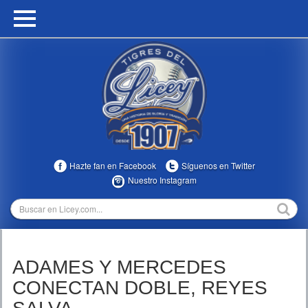
HOME
CALENDARIO
HISTORIA
ESTADÍSTICAS
COMUNIDAD
Hazte fan en Facebook
Síguenos en Twitter
INFOMEDIA
Nuestro Instagram
MULTIMEDIA
DIRECTIVOS 2023-2025
ADAMES Y MERCEDES
TEMPORADAS
CONECTAN DOBLE, REYES