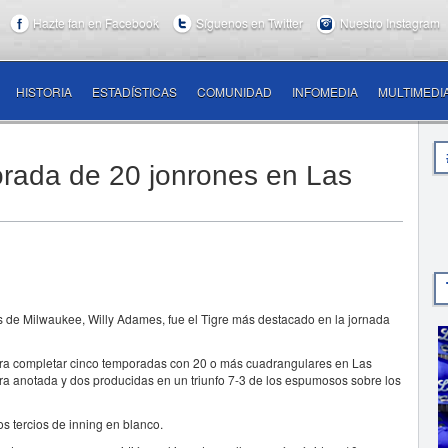
Hazte fan en Facebook
Síguenos en Twitter
Nuestro Instagram
HISTORIA
ESTADÍSTICAS
COMUNIDAD
INFOMEDIA
MULTIMEDI
rada de 20 jonrones en Las
de Milwaukee, Willy Adames, fue el Tigre más destacado en la jornada
ra completar cinco temporadas con 20 o más cuadrangulares en Las
ra anotada y dos producidas en un triunfo 7-3 de los espumosos sobre los
os tercios de inning en blanco.