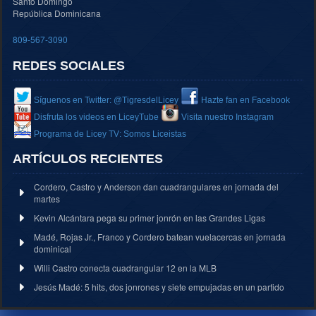
Santo Domingo
República Dominicana
809-567-3090
REDES SOCIALES
Síguenos en Twitter: @TigresdelLicey
Hazte fan en Facebook
Disfruta los videos en LiceyTube
Visita nuestro Instagram
Programa de Licey TV: Somos Liceistas
ARTÍCULOS RECIENTES
Cordero, Castro y Anderson dan cuadrangulares en jornada del
martes
Kevin Alcántara pega su primer jonrón en las Grandes Ligas
Madé, Rojas Jr., Franco y Cordero batean vuelacercas en jornada
dominical
Willi Castro conecta cuadrangular 12 en la MLB
Jesús Madé: 5 hits, dos jonrones y siete empujadas en un partido