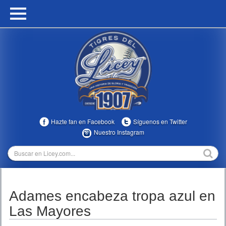
HOME
CALENDARIO
HISTORIA
ESTADÍSTICAS
COMUNIDAD
Hazte fan en Facebook
Síguenos en Twitter
INFOMEDIA
Nuestro Instagram
MULTIMEDIA
DIRECTIVOS 2023-2025
Adames encabeza tropa azul en
TEMPORADAS
Las Mayores