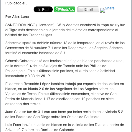
Publicado el
.
Por Alex Luna
SANTO DOMINGO (Licey.com).-
Willy Adames encabezó la tropa azul y fue
el Tigre más destacado en la jornada del miércoles correspondiente al
béisbol de las Grandes Ligas.
Adames disparó su doblete número 18 de la temporada, en el revés de los
Cerveceros de Milwaukee 7-1 ante los Dodgers de Los Ángeles. Adames
terminó el encuentro bateando de 3-1.
Génesis Cabrera lanzó dos tercios de inning en blanco ponchando a uno,
en la derrota 9-4 de los Azulejos de Toronto ante los Phillies de
Philadelphia. En sus últimos siete partidos, el zurdo tiene efectividad
inmaculada y 0.33 de WHIP.
El derecho Reynaldo López también trabajó por espacio de dos tercios en
blanco, en un triunfo 2-0 de los Angelinos de Los Ángeles sobre los
Vigilantes de Texas. En sus últimos siete encuentros, el nativo de San
Pedro de Macorís tiene 1.17 de efectividad con 12 ponches en siete
entradas y dos tercios.
Juan Soto se fue de 3-1 con una base por bolas recibida en la victoria 5-2
de los Padres de San Diego sobre los Orioles de Baltimore.
Luis Frías lanzó un tercio en blanco en la victoria de los Diamondbacks de
Arizona 9-7 sobre los Rockies de Colorado.