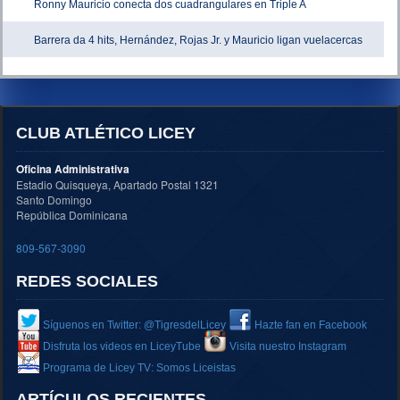
Ronny Mauricio conecta dos cuadrangulares en Triple A
Barrera da 4 hits, Hernández, Rojas Jr. y Mauricio ligan vuelacercas
CLUB ATLÉTICO LICEY
Oficina Administrativa
Estadio Quisqueya, Apartado Postal 1321
Santo Domingo
República Dominicana
809-567-3090
REDES SOCIALES
Síguenos en Twitter: @TigresdelLicey
Hazte fan en Facebook
Disfruta los videos en LiceyTube
Visita nuestro Instagram
Programa de Licey TV: Somos Liceistas
ARTÍCULOS RECIENTES