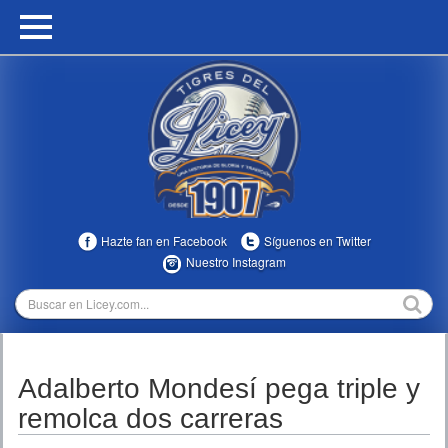
HOME
CALENDARIO
HISTORIA
ESTADÍSTICAS
COMUNIDAD
Hazte fan en Facebook
Síguenos en Twitter
INFOMEDIA
Nuestro Instagram
MULTIMEDIA
DIRECTIVOS 2023-2025
Adalberto Mondesí pega triple y
TEMPORADAS
remolca dos carreras