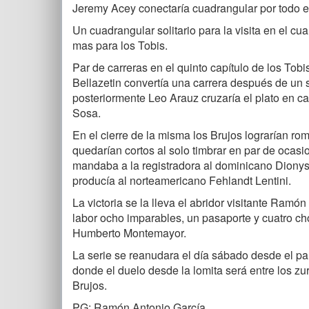
Jeremy Acey conectaría cuadrangular por todo el
Un cuadrangular solitario para la visita en el cu
mas para los Tobis.
Par de carreras en el quinto capítulo de los Tobis
Bellazetin convertía una carrera después de un s
posteriormente Leo Arauz cruzaría el plato en c
Sosa.
En el cierre de la misma los Brujos lograrían ro
quedarían cortos al solo timbrar en par de ocasio
mandaba a la registradora al dominicano Dionys
producía al norteamericano Fehlandt Lentini.
La victoria se la lleva el abridor visitante Ram
labor ocho imparables, un pasaporte y cuatro cho
Humberto Montemayor.
La serie se reanudara el día sábado desde el p
donde el duelo desde la lomita será entre los zu
Brujos.
PG: Ramón Antonio García