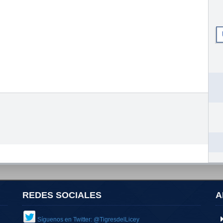
REDES SOCIALES
A
Síguenos en Twitter: @TigresdelLicey