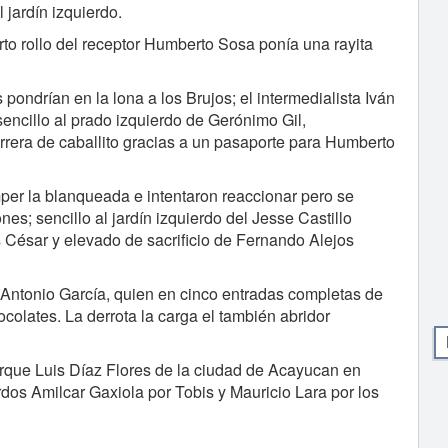
 jardín izquierdo.
arto rollo del receptor Humberto Sosa ponía una rayita
 pondrían en la lona a los Brujos; el intermedialista Iván
encillo al prado izquierdo de Gerónimo Gil,
arrera de caballito gracias a un pasaporte para Humberto
mper la blanqueada e intentaron reaccionar pero se
nes; sencillo al jardín izquierdo del Jesse Castillo
 César y elevado de sacrificio de Fernando Alejos
ón Antonio García, quien en cinco entradas completas de
colates. La derrota la carga el también abridor
arque Luis Díaz Flores de la ciudad de Acayucan en
rdos Amilcar Gaxiola por Tobis y Mauricio Lara por los