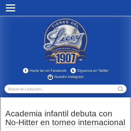
HOME
CALENDARIO
HISTORIA
ESTADÍSTICAS
COMUNIDAD
Hazte fan en Facebook
Síguenos en Twitter
INFOMEDIA
Nuestro Instagram
MULTIMEDIA
DIRECTIVOS 2023-2025
Academia infantil debuta con
TEMPORADAS
No-Hitter en torneo internacional