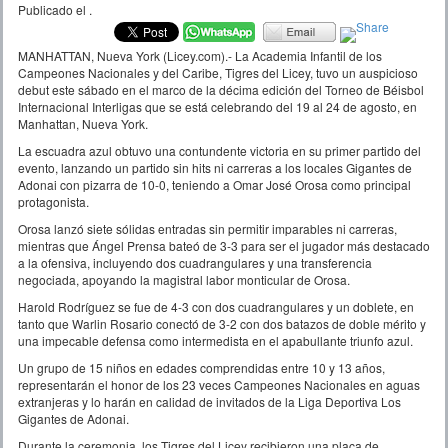
Publicado el
.
MANHATTAN, Nueva York (Licey.com).-
La Academia Infantil de los
Campeones Nacionales y del Caribe, Tigres del Licey, tuvo un auspicioso
debut este sábado en el marco de la décima edición del Torneo de Béisbol
Internacional Interligas que se está celebrando del 19 al 24 de agosto, en
Manhattan, Nueva York.
La escuadra azul obtuvo una contundente victoria en su primer partido del
evento, lanzando un partido sin hits ni carreras a los locales Gigantes de
Adonai con pizarra de 10-0, teniendo a Omar José Orosa como principal
protagonista.
Orosa lanzó siete sólidas entradas sin permitir imparables ni carreras,
mientras que Ángel Prensa bateó de 3-3 para ser el jugador más destacado
a la ofensiva, incluyendo dos cuadrangulares y una transferencia
negociada, apoyando la magistral labor monticular de Orosa.
Harold Rodríguez se fue de 4-3 con dos cuadrangulares y un doblete, en
tanto que Warlin Rosario conectó de 3-2 con dos batazos de doble mérito y
una impecable defensa como intermedista en el apabullante triunfo azul.
Un grupo de 15 niños en edades comprendidas entre 10 y 13 años,
representarán el honor de los 23 veces Campeones Nacionales en aguas
extranjeras y lo harán en calidad de invitados de la Liga Deportiva Los
Gigantes de Adonai.
Durante la ceremonia, los Tigres del Licey recibieron una placa de