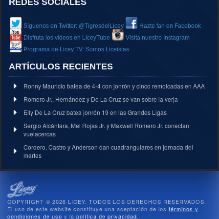
REDES SOCIALES
Síguenos en Twitter: @TigresdelLicey
Hazte fan en Facebook
Disfruta los videos en LiceyTube
Visita nuestro Instagram
Programa de Licey TV: Somos Liceistas
ARTÍCULOS RECIENTES
Ronny Mauricio batea de 4-4 con jonrón y cinco remolcadas en AAA
Romero Jr., Hernández y De La Cruz se van sobre la verja
Elly De La Cruz batea jonrón 19 en las Grandes Ligas
Sergio Alcántara, Mel Rojas Jr. y Maxwell Romero Jr. conectan
vuelacercas
Cordero, Castro y Anderson dan cuadrangulares en jornada del
martes
COPYRIGHT © 2026 LICEY. TODOS LOS DERECHOS RESERVADOS.
El uso de este website constituye una aceptación de los
términos y
condiciones de uso
y la
política de privacidad
.