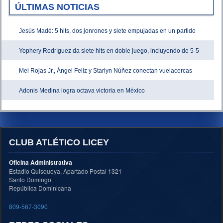
ÚLTIMAS NOTICIAS
Jesús Madé: 5 hits, dos jonrones y siete empujadas en un partido
Yophery Rodríguez da siete hits en doble juego, incluyendo de 5-5
Mel Rojas Jr., Ángel Feliz y Starlyn Núñez conectan vuelacercas
Adonis Medina logra octava victoria en México
CLUB ATLÉTICO LICEY
Oficina Administrativa
Estadio Quisqueya, Apartado Postal 1321
Santo Domingo
República Dominicana
809-567-3090