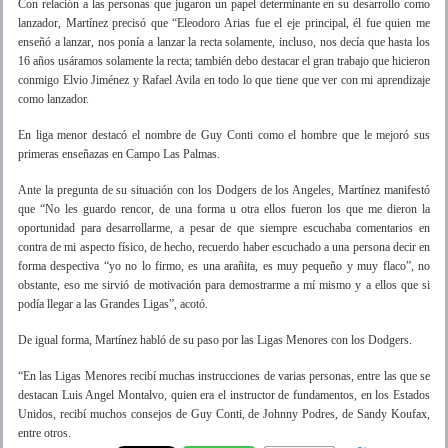
Con relación a las personas que jugaron un papel determinante en su desarrollo como
lanzador, Martínez precisó que “Eleodoro Arias fue el eje principal, él fue quien me
enseñó a lanzar, nos ponía a lanzar la recta solamente, incluso, nos decía que hasta los
16 años usáramos solamente la recta; también debo destacar el gran trabajo que hicieron
conmigo Elvio Jiménez y Rafael Avila en todo lo que tiene que ver con mi aprendizaje
como lanzador.
En liga menor destacó el nombre de Guy Conti como el hombre que le mejoró sus
primeras enseñazas en Campo Las Palmas.
Ante la pregunta de su situación con los Dodgers de los Angeles, Martínez manifestó
que “No les guardo rencor, de una forma u otra ellos fueron los que me dieron la
oportunidad para desarrollarme, a pesar de que siempre escuchaba comentarios en
contra de mi aspecto físico, de hecho, recuerdo haber escuchado a una persona decir en
forma despectiva “yo no lo firmo, es una arañita, es muy pequeño y muy flaco”, no
obstante, eso me sirvió de motivación para demostrarme a mí mismo y a ellos que si
podía llegar a las Grandes Ligas”, acotó.
De igual forma, Martínez habló de su paso por las Ligas Menores con los Dodgers.
“En las Ligas Menores recibí muchas instrucciones de varias personas, entre las que se
destacan Luis Angel Montalvo, quien era el instructor de fundamentos, en los Estados
Unidos, recibí muchos consejos de Guy Conti, de Johnny Podres, de Sandy Koufax,
entre otros.