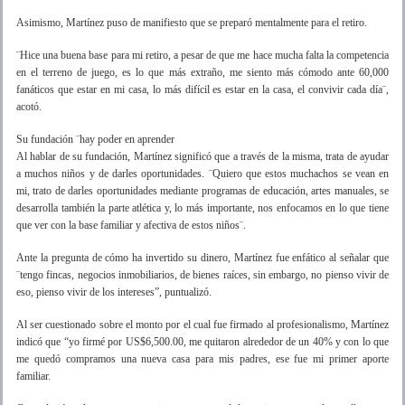
Asimismo, Martínez puso de manifiesto que se preparó mentalmente para el retiro.
¨Hice una buena base para mi retiro, a pesar de que me hace mucha falta la competencia
en el terreno de juego, es lo que más extraño, me siento más cómodo ante 60,000
fanáticos que estar en mi casa, lo más difícil es estar en la casa, el convivir cada día¨,
acotó.
Su fundación ¨hay poder en aprender
Al hablar de su fundación, Martínez significó que a través de la misma, trata de ayudar
a muchos niños y de darles oportunidades. ¨Quiero que estos muchachos se vean en
mi, trato de darles oportunidades mediante programas de educación, artes manuales, se
desarrolla también la parte atlética y, lo más importante, nos enfocamos en lo que tiene
que ver con la base familiar y afectiva de estos niños¨.
Ante la pregunta de cómo ha invertido su dinero, Martínez fue enfático al señalar que
¨tengo fincas, negocios inmobiliarios, de bienes raíces, sin embargo, no pienso vivir de
eso, pienso vivir de los intereses”, puntualizó.
Al ser cuestionado sobre el monto por el cual fue firmado al profesionalismo, Martínez
indicó que “yo firmé por US$6,500.00, me quitaron alrededor de un 40% y con lo que
me quedó compramos una nueva casa para mis padres, ese fue mi primer aporte
familiar.