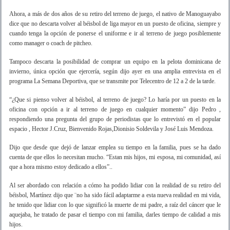
Ahora, a más de dos años de su retiro del terreno de juego, el nativo de Manoguayabo
dice que no descarta volver al béisbol de liga mayor en un puesto de oficina, siempre y
cuando tenga la opción de ponerse el uniforme e ir al terreno de juego posiblemente
como manager o coach de pitcheo.
Tampoco descarta la posibilidad de comprar un equipo en la pelota dominicana de
invierno, única opción que ejercería, según dijo ayer en una amplia entrevista en el
programa La Semana Deportiva, que se transmite por Telecentro de 12 a 2 de la tarde.
“¿Que si pienso volver al béisbol, al terreno de juego? Lo haría por un puesto en la
oficina con opción a ir al terreno de juego en cualquier momento” dijo Pedro ,
respondiendo una pregunta del grupo de periodistas que lo entrevistó en el popular
espacio , Hector J.Cruz, Bienvenido Rojas,Dionisio Soldevila y José Luis Mendoza.
Dijo que desde que dejó de lanzar emplea su tiempo en la familia, pues se ha dado
cuenta de que ellos lo necesitan mucho. “Estan mis hijos, mi esposa, mi comunidad, así
que a hora mismo estoy dedicado a ellos”..
Al ser abordado con relación a cómo ha podido lidiar con la realidad de su retiro del
béisbol, Martínez dijo que ¨no ha sido fácil adaptarme a esta nueva realidad en mi vida,
he tenido que lidiar con lo que significó la muerte de mi padre, a raíz del cáncer que le
aquejaba, he tratado de pasar el tiempo con mi familia, darles tiempo de calidad a mis
hijos.