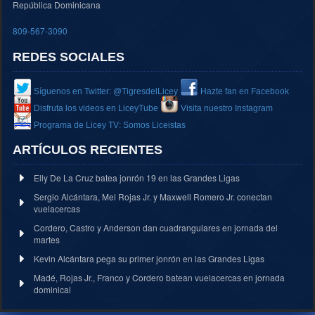
República Dominicana
809-567-3090
REDES SOCIALES
Síguenos en Twitter: @TigresdelLicey
Hazte fan en Facebook
Disfruta los videos en LiceyTube
Visita nuestro Instagram
Programa de Licey TV: Somos Liceistas
ARTÍCULOS RECIENTES
Elly De La Cruz batea jonrón 19 en las Grandes Ligas
Sergio Alcántara, Mel Rojas Jr. y Maxwell Romero Jr. conectan
vuelacercas
Cordero, Castro y Anderson dan cuadrangulares en jornada del
martes
Kevin Alcántara pega su primer jonrón en las Grandes Ligas
Madé, Rojas Jr., Franco y Cordero batean vuelacercas en jornada
dominical