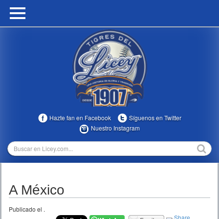
HOME
CALENDARIO
HISTORIA
ESTADÍSTICAS
COMUNIDAD
Hazte fan en Facebook
Síguenos en Twitter
INFOMEDIA
Nuestro Instagram
MULTIMEDIA
DIRECTIVOS 2023-2025
A México
TEMPORADAS
Publicado el
.