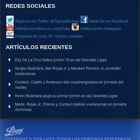
REDES SOCIALES
Síguenos en Twitter: @TigresdelLicey
Hazte fan en Facebook
Disfruta los videos en LiceyTube
Visita nuestro Instagram
Programa de Licey TV: Somos Liceistas
ARTÍCULOS RECIENTES
Elly De La Cruz batea jonrón 19 en las Grandes Ligas
Sergio Alcántara, Mel Rojas Jr. y Maxwell Romero Jr. conectan
vuelacercas
Cordero, Castro y Anderson dan cuadrangulares en jornada del
martes
Kevin Alcántara pega su primer jonrón en las Grandes Ligas
Madé, Rojas Jr., Franco y Cordero batean vuelacercas en jornada
dominical
COPYRIGHT © 2026 LICEY. TODOS LOS DERECHOS RESERVADOS.