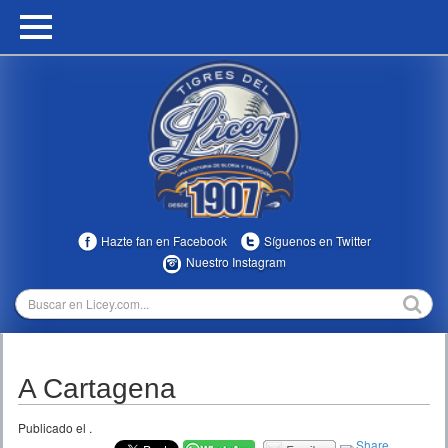
HOME
CALENDARIO
HISTORIA
ESTADÍSTICAS
COMUNIDAD
Hazte fan en Facebook
Síguenos en Twitter
INFOMEDIA
Nuestro Instagram
MULTIMEDIA
DIRECTIVOS 2023-2025
A Cartagena
TEMPORADAS
Publicado el
.