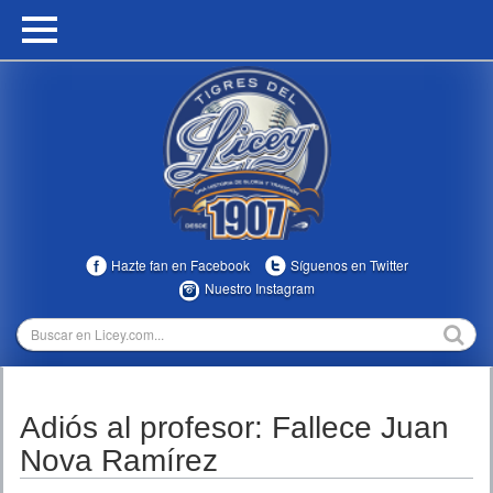
HOME
CALENDARIO
HISTORIA
ESTADÍSTICAS
COMUNIDAD
Hazte fan en Facebook
Síguenos en Twitter
INFOMEDIA
Nuestro Instagram
MULTIMEDIA
DIRECTIVOS 2023-2025
Adiós al profesor: Fallece Juan
TEMPORADAS
Nova Ramírez