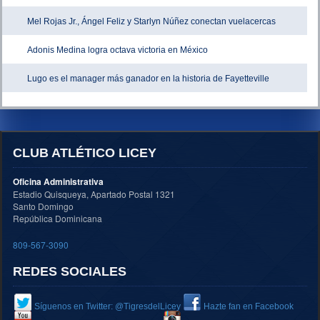
Mel Rojas Jr., Ángel Feliz y Starlyn Núñez conectan vuelacercas
Adonis Medina logra octava victoria en México
Lugo es el manager más ganador en la historia de Fayetteville
CLUB ATLÉTICO LICEY
Oficina Administrativa
Estadio Quisqueya, Apartado Postal 1321
Santo Domingo
República Dominicana
809-567-3090
REDES SOCIALES
Síguenos en Twitter: @TigresdelLicey
Hazte fan en Facebook