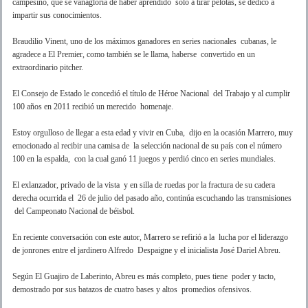
campesino, que se vanagloria de haber aprendido solo a tirar pelotas, se dedicó a
impartir sus conocimientos.
Braudilio Vinent, uno de los máximos ganadores en series nacionales cubanas, le
agradece a El Premier, como también se le llama, haberse convertido en un
extraordinario pitcher.
El Consejo de Estado le concedió el título de Héroe Nacional del Trabajo y al cumplir
100 años en 2011 recibió un merecido homenaje.
Estoy orgulloso de llegar a esta edad y vivir en Cuba, dijo en la ocasión Marrero, muy
emocionado al recibir una camisa de la selección nacional de su país con el número
100 en la espalda, con la cual ganó 11 juegos y perdió cinco en series mundiales.
El exlanzador, privado de la vista y en silla de ruedas por la fractura de su cadera
derecha ocurrida el 26 de julio del pasado año, continúa escuchando las transmisiones
del Campeonato Nacional de béisbol.
En reciente conversación con este autor, Marrero se refirió a la lucha por el liderazgo
de jonrones entre el jardinero Alfredo Despaigne y el inicialista José Dariel Abreu.
Según El Guajiro de Laberinto, Abreu es más completo, pues tiene poder y tacto,
demostrado por sus batazos de cuatro bases y altos promedios ofensivos.