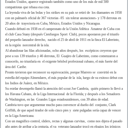
Estados Unidos, aparece registrado también como uno de los más de mil 500
compatriotas que rebasa esa cota.
La leyenda viva de las bolas y los strikes en su país se retiró de los diamantes en 1958
con un palmarés oficial de 367 victorias -95 sin tolerar anotaciones- y 178 derrotas en
20 años de trayectoria en Cuba, México, Estados Unidos y Nicaragua.
Cuando debutó en 1938 en el campeonato de la Unión Atlética Amateur de Cuba con
el club Casa Stany (después Cienfuegos Sport Club), pocos apostaron por el triunfo
del pequeño lanzador derecho, nacido el 25 de abril de 1911 en la finca El Laberinto,
en la región norcentral de la isla.
Al abandonar las filas aficionadas, ocho años después, los escépticos creyeron que
pese a sus 139 triunfos y 46 derrotas, El Guajiro de Laberinto, como comenzaron a
conocerlo, no triunfaría en el exigente béisbol profesional cubano, el más fuerte del
área del Caribe.
Pronto tuvieron que reconocer su equivocación, porque Marrero se convirtió en la
estrella del equipo Almendares, el más popular de la isla, luego de su exitoso debut con
los Indios de Juárez, en México.
Su estelar desempeño llamó la atención del scout Joe Cambria, quién primero lo llevó a
los Havana Cubans, de la Liga Internacional de la Florida; y después a los Senadores
de Washington, en las Grandes Ligas estadounidenses, con 39 años de edad.
Cambria tuvo que argumentar mucho para convencer al dueño del conjunto, Clark
Griffith, de que aquel tirador de solo cinco pies y siete pulgadas sería capaz de vencer
en la Liga Americana.
Con un magnífico control, sliders, rectas y algunas curvitas, como nos dijera el pasado
año antes de arribar a la centuria, el ya veterano lanzador trocó en elogios los irónicos