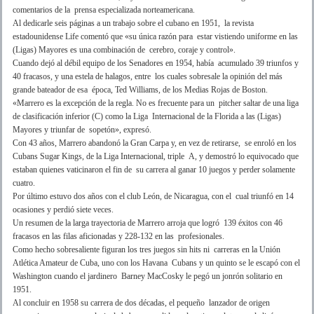
comentarios de la prensa especializada norteamericana.
Al dedicarle seis páginas a un trabajo sobre el cubano en 1951, la revista
estadounidense Life comentó que «su única razón para estar vistiendo uniforme en las
(Ligas) Mayores es una combinación de cerebro, coraje y control».
Cuando dejó al débil equipo de los Senadores en 1954, había acumulado 39 triunfos y
40 fracasos, y una estela de halagos, entre los cuales sobresale la opinión del más
grande bateador de esa época, Ted Williams, de los Medias Rojas de Boston.
«Marrero es la excepción de la regla. No es frecuente para un pitcher saltar de una liga
de clasificación inferior (C) como la Liga Internacional de la Florida a las (Ligas)
Mayores y triunfar de sopetón», expresó.
Con 43 años, Marrero abandonó la Gran Carpa y, en vez de retirarse, se enroló en los
Cubans Sugar Kings, de la Liga Internacional, triple A, y demostró lo equivocado que
estaban quienes vaticinaron el fin de su carrera al ganar 10 juegos y perder solamente
cuatro.
Por último estuvo dos años con el club León, de Nicaragua, con el cual triunfó en 14
ocasiones y perdió siete veces.
Un resumen de la larga trayectoria de Marrero arroja que logró 139 éxitos con 46
fracasos en las filas aficionadas y 228-132 en las profesionales.
Como hecho sobresaliente figuran los tres juegos sin hits ni carreras en la Unión
Atlética Amateur de Cuba, uno con los Havana Cubans y un quinto se le escapó con el
Washington cuando el jardinero Barney MacCosky le pegó un jonrón solitario en
1951.
Al concluir en 1958 su carrera de dos décadas, el pequeño lanzador de origen