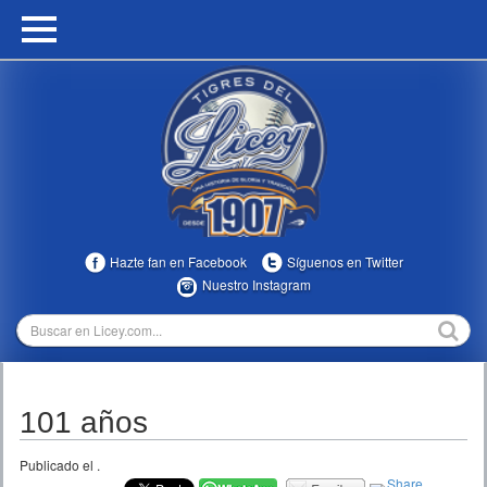
HOME
CALENDARIO
HISTORIA
ESTADÍSTICAS
COMUNIDAD
Hazte fan en Facebook
Síguenos en Twitter
INFOMEDIA
Nuestro Instagram
MULTIMEDIA
DIRECTIVOS 2023-2025
101 años
TEMPORADAS
Publicado el
.