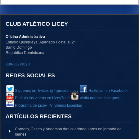
CLUB ATLÉTICO LICEY
Oficina Administrativa
Estadio Quisqueya, Apartado Postal 1321
Santo Domingo
República Dominicana
809-567-3090
REDES SOCIALES
Síguenos en Twitter: @TigresdelLicey
Hazte fan en Facebook
Disfruta los videos en LiceyTube
Visita nuestro Instagram
Programa de Licey TV: Somos Liceistas
ARTÍCULOS RECIENTES
Cordero, Castro y Anderson dan cuadrangulares en jornada del
martes