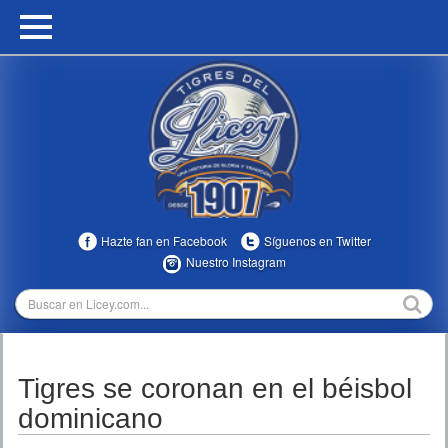
HOME
CALENDARIO
HISTORIA
ESTADÍSTICAS
COMUNIDAD
Hazte fan en Facebook
Síguenos en Twitter
INFOMEDIA
Nuestro Instagram
MULTIMEDIA
DIRECTIVOS 2023-2025
Tigres se coronan en el béisbol
TEMPORADAS
dominicano